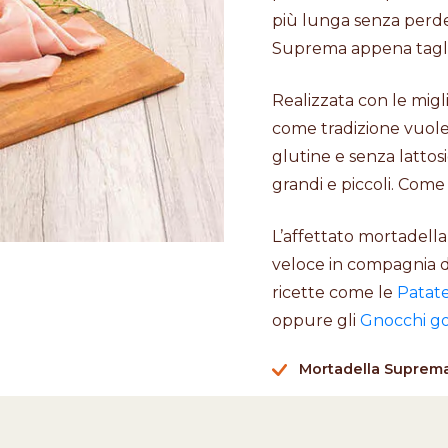
più lunga senza perder
Suprema appena tagli
Realizzata con le migli
come tradizione vuol
glutine e senza lattos
grandi e piccoli. Come 
L’affettato mortadel
veloce in compagnia d
ricette come le
Patat
oppure gli
Gnocchi go
Mortadella Suprema