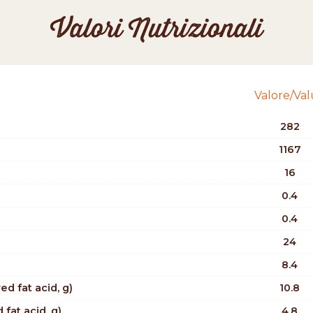
Valori Nutrizionali
Valore/Va
282
1167
16
0.4
0.4
24
8.4
d fat acid, g)
10.8
 fat acid, g)
4.8