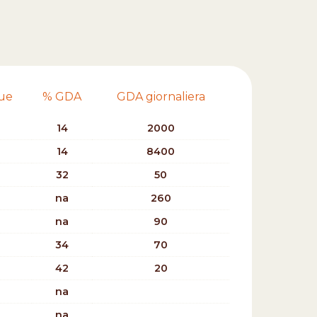
lue
% GDA
GDA giornaliera
14
2000
14
8400
32
50
na
260
na
90
34
70
42
20
na
na