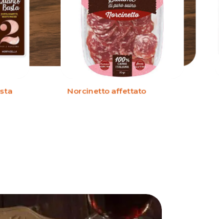
sta
Norcinetto affettato