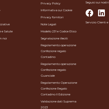
Seguici sui nostri
Privacy Policy
o
Informativa sui Cookie
Privacy fornitori
Servizio Clienti
iziative
Note Legali
e e Salute
Modello 231 e Codice Etico
n noi
Segnalazione illeciti
Regolamento operazione
Confezione regalo
Contadino
Regolamento operazione
Confezione regalo
Guanciale
Regolamento Operazione
Confezione Regalo
Contadino II Edizione
Validazione dati Suprema
2023