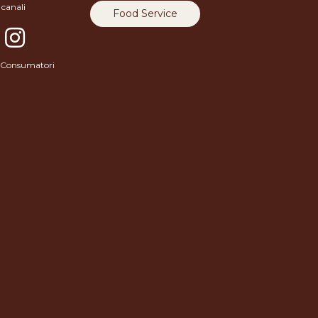
 canali
Food Service
 e Consumatori