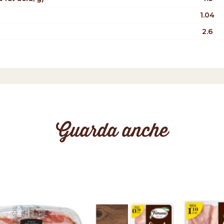
1.04
2.6
Guarda anche