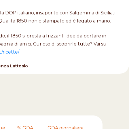
a DOP italiano, insaporito con Salgemma di Sicilia, il
 Qualità 1850 non è stampato ed è legato a mano.
o, il 1850 si presta a frizzanti idee da portare in
gnia di amici. Curioso di scoprirle tutte? Vai su
t/ricette/
enza Lattosio
lue
% GDA
GDA giornaliera