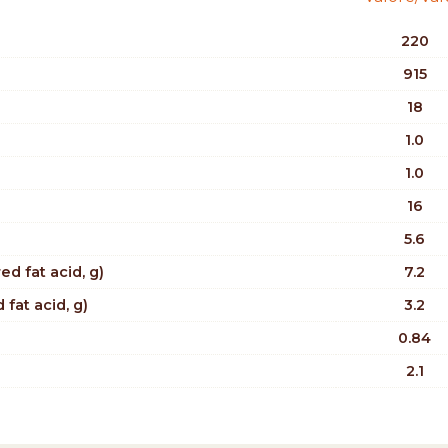
220
915
18
1.0
1.0
16
5.6
d fat acid, g)
7.2
 fat acid, g)
3.2
0.84
2.1