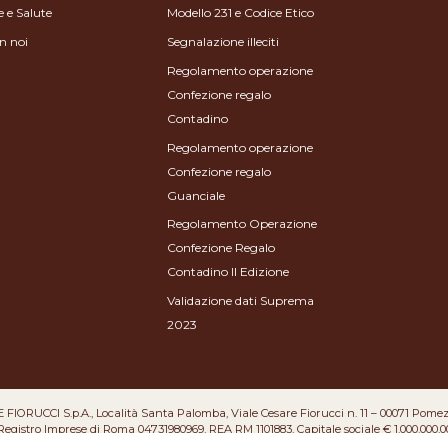
e e Salute
Modello 231 e Codice Etico
n noi
Segnalazione illeciti
Regolamento operazione
Confezione regalo
Contadino
Regolamento operazione
Confezione regalo
Guanciale
Regolamento Operazione
Confezione Regalo
Contadino II Edizione
Validazione dati Suprema
2023
FIORUCCI S.p.A., Località Santa Palomba, Viale Cesare Fiorucci n. 11 – 00071 Pome
 Registro Imprese di Roma 04731980969, REA RM 1101883, Capitale sociale € 1.000.000,00