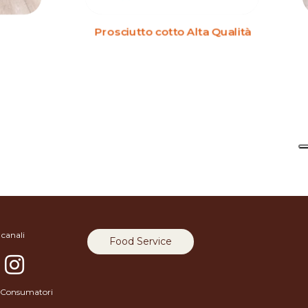
Prosciutto cotto Alta Qualità
 canali
Food Service
 e Consumatori