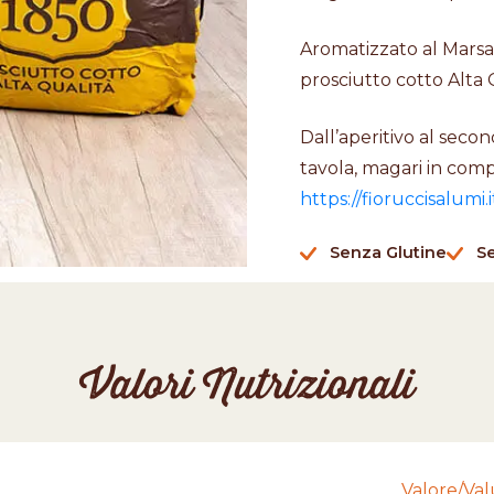
Aromatizzato al Marsal
prosciutto cotto Alta
Dall’aperitivo al second
tavola, magari in compa
https://fioruccisalumi.i
Senza Glutine
S
Valori Nutrizionali
Valore/Va