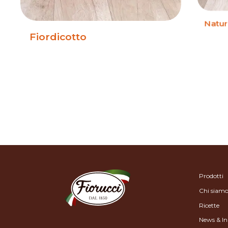
Natur
Fiordicotto
Prodotti
Chi siam
Ricette
News & In