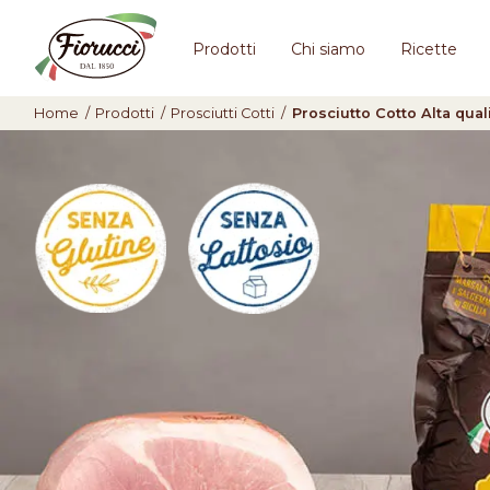
Prodotti
Chi siamo
Ricette
Home
/
Prodotti
/
Prosciutti Cotti
/
Prosciutto Cotto Alta qual