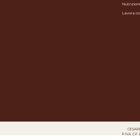
Nutrizion
Lavora co
CESARE 
P.IVA, C.F.