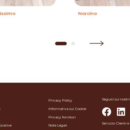
issimo
Norcino
Seguici sui nostri
Privacy Policy
o
Informativa sui Cookie
Privacy fornitori
Servizio Clienti
iziative
Note Legali