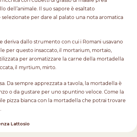
ricchita con cubetti di grasso di maiale presi
lo dell’animale. Il suo sapore è esaltato
e selezionate per dare al palato una nota aromatica
me deriva dallo strumento con cui i Romani usavano
ale per questo insaccato, il mortarium, mortaio,
ilizzata per aromatizzare la carne della mortadella
ccata, il myrtium, mirto.
sa. Da sempre apprezzata a tavola, la mortadella è
ranzo o da gustare per uno spuntino veloce. Come la
ile pizza bianca con la mortadella che potrai trovare
a
.
enza Lattosio