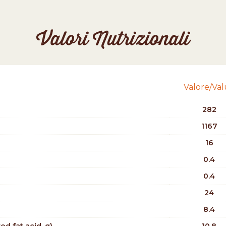
Valori Nutrizionali
Valore/Va
282
1167
16
0.4
0.4
24
8.4