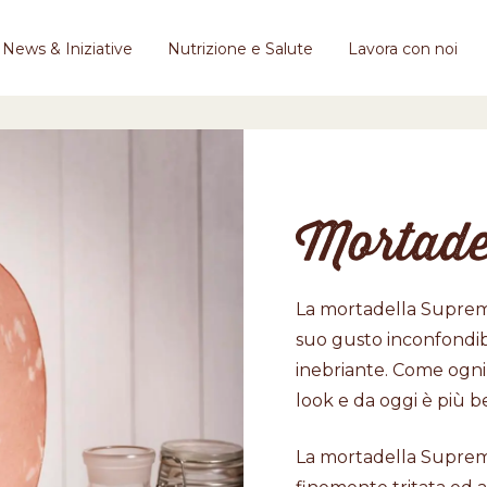
News & Iniziative
Nutrizione e Salute
Lavora con noi
Mortade
La mortadella Suprema
suo gusto inconfondibi
inebriante. Come ogni r
look e da oggi è più b
La mortadella Suprem