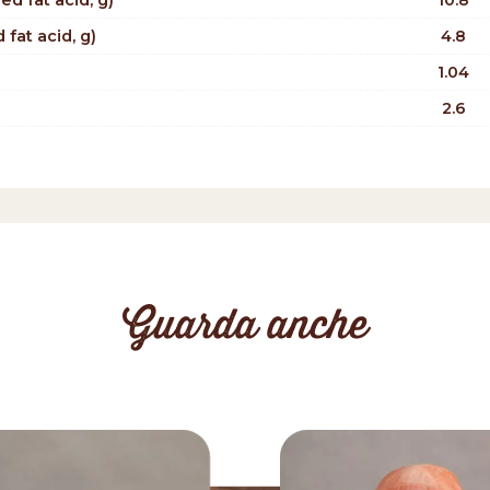
d fat acid, g)
10.8
 fat acid, g)
4.8
1.04
2.6
Guarda anche