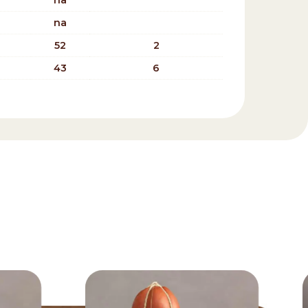
na
na
52
2
43
6