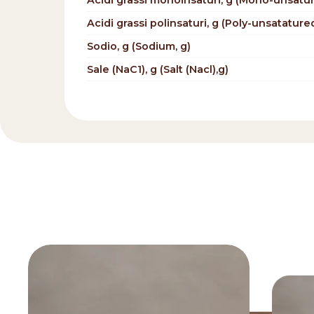
Acidi grassi monoinsaturi, g (Mono-unsature
Acidi grassi polinsaturi, g (Poly-unsatatured
Sodio, g (Sodium, g)
Sale (NaC1), g (Salt (Nacl),g)