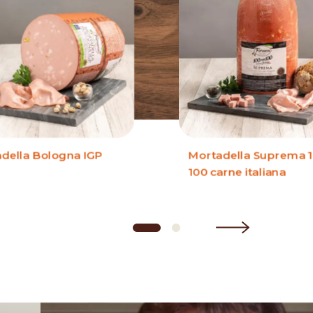
della Bologna IGP
Mortadella Suprema 1
100 carne italiana