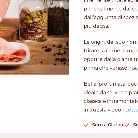
finemente tritata ed ar
principalmente dal col
dall’aggiunta di spezi
più decisa.
Le origini del suo no
tritare la carne di mai
oppure dalla pianta ut
prima che venisse insa
Bella, profumata, deci
ideale da servire a p
classica e intramontab
in questa video
ricett
Senza Glutine
S