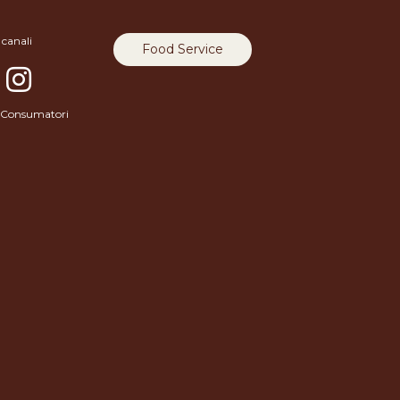
 canali
Food Service
 e Consumatori