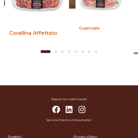
Guanciale
Corallina Affettato
Seguici sui nostri canali
Servizio Clienti e Consumatori
Prodotti
Privacy Policy