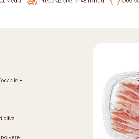
tà
:
Media
Dosi p
Preparazione
:
In 45 minuti
occo in +
d’oliva
 polvere