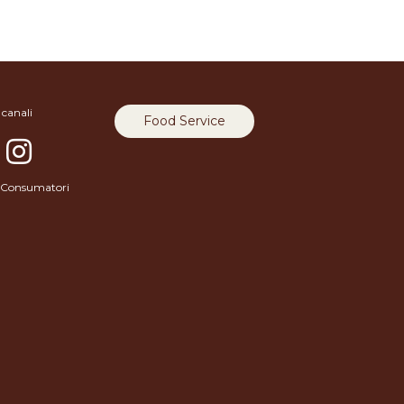
 canali
Food Service
 e Consumatori