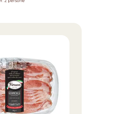
er
:
2 persone