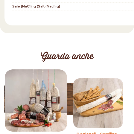
Sale (NaC1), g (Salt (Nacl),g)
Guarda anche
Regionali - Corallina